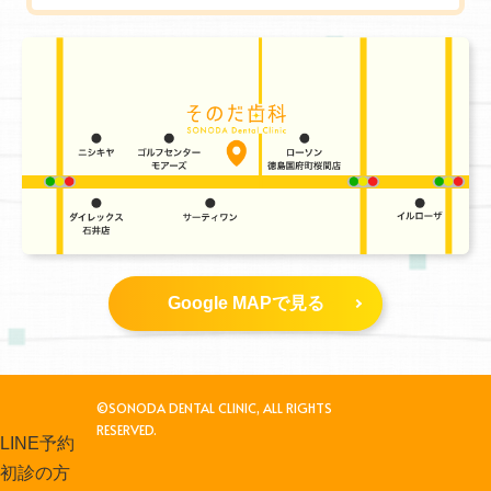
Google MAPで見る
©SONODA DENTAL CLINIC, ALL RIGHTS
RESERVED.
LINE予約
初診の方