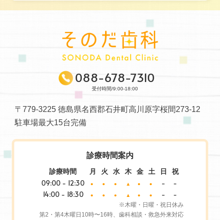
088-678-7310
受付時間/9:00-18:00
〒779-3225 徳島県名西郡石井町高川原字桜間273-12
駐車場最大15台完備
診療時間案内
診療時間
月
火
水
木
金
土
日
祝
09:00 - 12:30
-
-
●
●
●
▲
●
●
14:00 - 18:30
-
-
●
●
●
▲
●
●
※木曜・日曜・祝日休み
第2・第4木曜日10時〜16時、歯科相談・救急外来対応