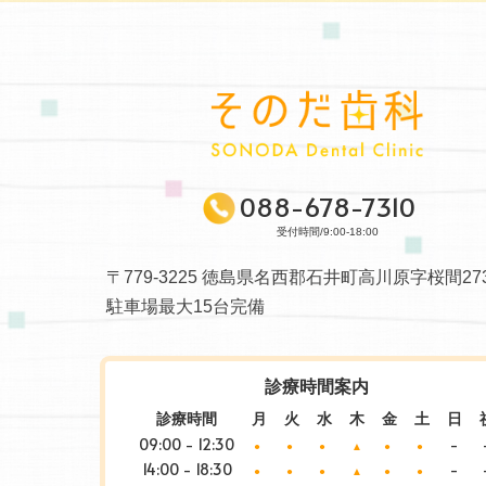
088-678-7310
受付時間/9:00-18:00
〒779-3225 徳島県名西郡石井町高川原字桜間273
駐車場最大15台完備
診療時間案内
診療時間
月
火
水
木
金
土
日
09:00 - 12:30
-
●
●
●
▲
●
●
14:00 - 18:30
-
●
●
●
▲
●
●