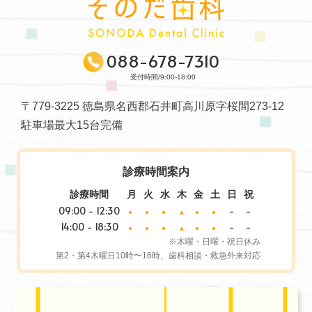
088-678-7310
受付時間/9:00-18:00
〒779-3225 徳島県名西郡石井町高川原字桜間273-12
駐車場最大15台完備
診療時間案内
診療時間
月
火
水
木
金
土
日
祝
09:00 - 12:30
-
-
●
●
●
▲
●
●
14:00 - 18:30
-
-
●
●
●
▲
●
●
※木曜・日曜・祝日休み
第2・第4木曜日10時〜16時、歯科相談・救急外来対応