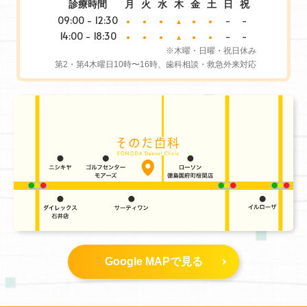
診療時間
月
火
水
木
金
土
日
祝
09:00 - 12:30
-
-
●
●
●
▲
●
●
14:00 - 18:30
-
-
●
●
●
▲
●
●
※木曜・日曜・祝日休み
第2・第4木曜日10時〜16時、歯科相談・救急外来対応
Google MAPで見る