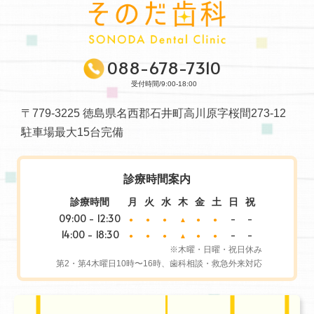
088-678-7310
受付時間/9:00-18:00
〒779-3225 徳島県名西郡石井町高川原字桜間273-12
駐車場最大15台完備
診療時間案内
診療時間
月
火
水
木
金
土
日
祝
09:00 - 12:30
-
-
●
●
●
▲
●
●
14:00 - 18:30
-
-
●
●
●
▲
●
●
※木曜・日曜・祝日休み
第2・第4木曜日10時〜16時、歯科相談・救急外来対応