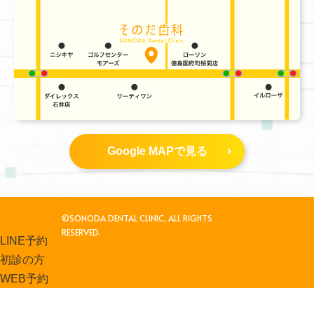
Google MAPで見る
©SONODA DENTAL CLINIC, ALL RIGHTS
RESERVED.
LINE予約
初診の方
WEB予約