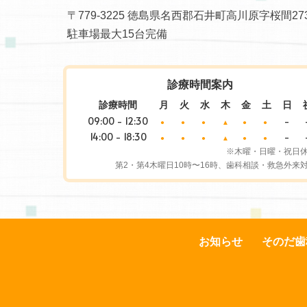
〒779-3225 徳島県名西郡石井町高川原字桜間273
駐車場最大15台完備
診療時間案内
診療時間
月
火
水
木
金
土
日
09:00 - 12:30
-
●
●
●
▲
●
●
14:00 - 18:30
-
●
●
●
▲
●
●
※木曜・日曜・祝日
第2・第4木曜日10時〜16時、歯科相談・救急外来
お知らせ
そのだ歯