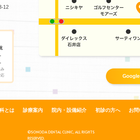
-12
祝
-
-
休み
対応
Googl
科とは
診療案内
院内・設備紹介
初診の方へ
お問
©SONODA DENTAL CLINIC, ALL RIGHTS
RESERVED.