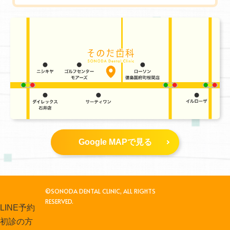
Google MAPで見る
©SONODA DENTAL CLINIC, ALL RIGHTS
RESERVED.
LINE予約
初診の方