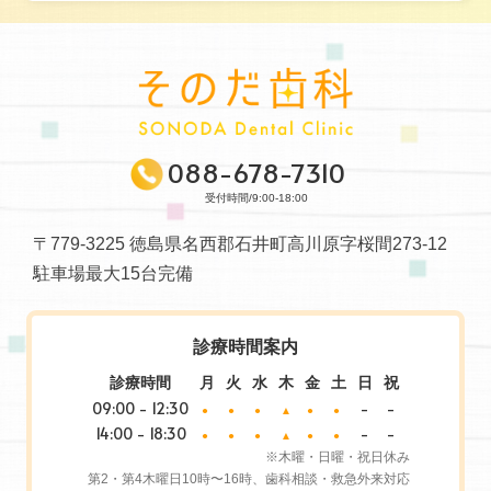
088-678-7310
受付時間/9:00-18:00
〒779-3225 徳島県名西郡石井町高川原字桜間273-12
駐車場最大15台完備
診療時間案内
診療時間
月
火
水
木
金
土
日
祝
09:00 - 12:30
-
-
●
●
●
▲
●
●
14:00 - 18:30
-
-
●
●
●
▲
●
●
※木曜・日曜・祝日休み
第2・第4木曜日10時〜16時、歯科相談・救急外来対応