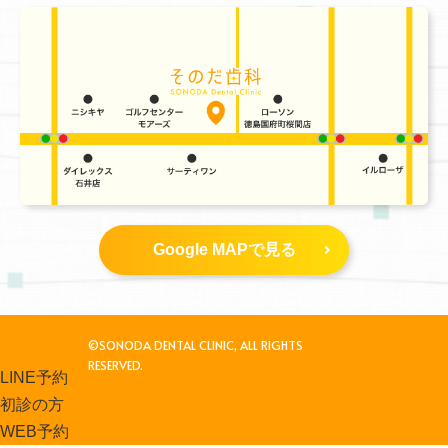
Google MAPで見る
©SONODA DENTAL CLINIC, ALL RIGHTS
RESERVED.
LINE予約
初診の方
WEB予約