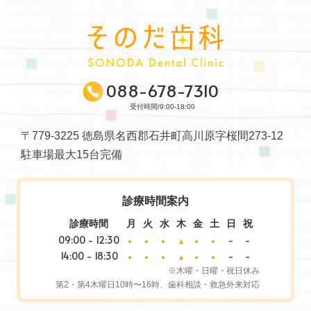
088-678-7310
受付時間/9:00-18:00
〒779-3225 徳島県名西郡石井町高川原字桜間273-12
駐車場最大15台完備
診療時間案内
診療時間
月
火
水
木
金
土
日
祝
09:00 - 12:30
-
-
●
●
●
▲
●
●
14:00 - 18:30
-
-
●
●
●
▲
●
●
※木曜・日曜・祝日休み
第2・第4木曜日10時〜16時、歯科相談・救急外来対応