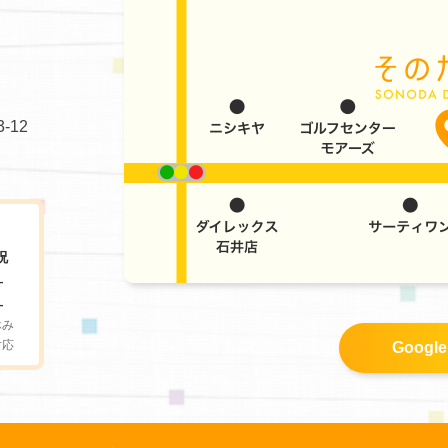
-12
祝
-
-
休み
対応
Googl