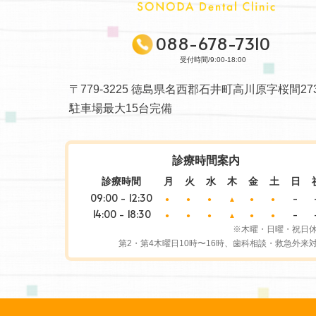
088-678-7310
受付時間/9:00-18:00
〒779-3225 徳島県名西郡石井町高川原字桜間273
駐車場最大15台完備
診療時間案内
診療時間
月
火
水
木
金
土
日
09:00 - 12:30
-
●
●
●
▲
●
●
14:00 - 18:30
-
●
●
●
▲
●
●
※木曜・日曜・祝日
第2・第4木曜日10時〜16時、歯科相談・救急外来