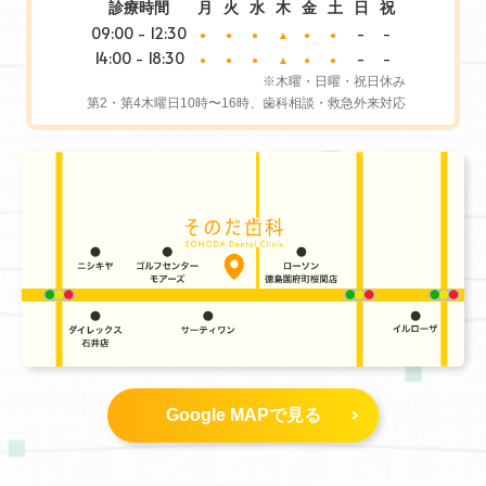
診療時間
月
火
水
木
金
土
日
祝
09:00 - 12:30
-
-
●
●
●
▲
●
●
14:00 - 18:30
-
-
●
●
●
▲
●
●
※木曜・日曜・祝日休み
第2・第4木曜日10時〜16時、歯科相談・救急外来対応
Google MAPで見る