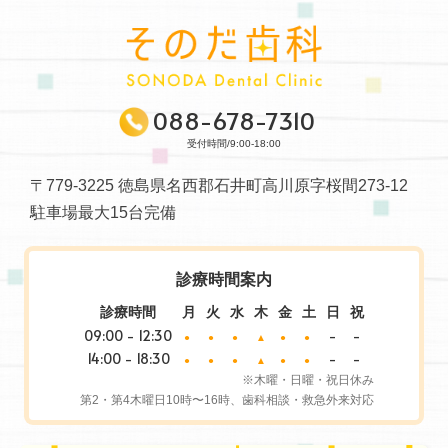
088-678-7310
受付時間/9:00-18:00
〒779-3225 徳島県名西郡石井町高川原字桜間273-12
駐車場最大15台完備
診療時間案内
診療時間
月
火
水
木
金
土
日
祝
09:00 - 12:30
-
-
●
●
●
▲
●
●
14:00 - 18:30
-
-
●
●
●
▲
●
●
※木曜・日曜・祝日休み
第2・第4木曜日10時〜16時、歯科相談・救急外来対応